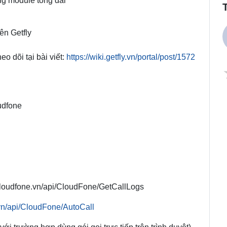
ng module tổng đài
rên Getfly
o dõi tại bài viết:
https://wiki.getfly.vn/portal/post/1572
oudfone
i.cloudfone.vn/api/CloudFone/GetCallLogs
.vn/api/CloudFone/AutoCall