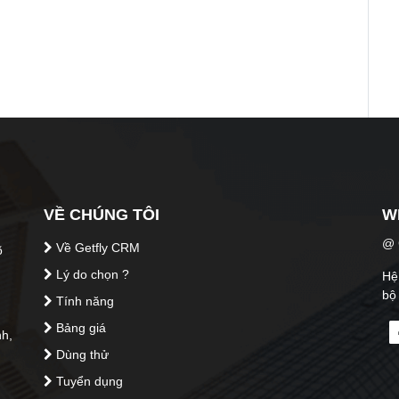
VỀ CHÚNG TÔI
W
@ C
Về Getfly CRM
õ
Lý do chọn ?
Hệ 
bộ
Tính năng
Bảng giá
h,
Dùng thử
Tuyển dụng