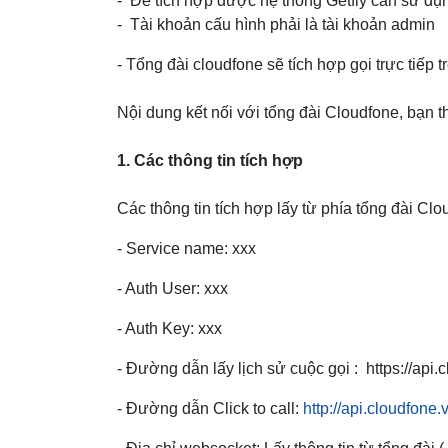
- Để tích hợp được hệ thống Getfly cần sử dụ
- Tài khoản cấu hình phải là tài khoản admin
- Tổng đài cloudfone sẽ tích hợp gọi trực tiếp t
Nội dung kết nối với tổng đài Cloudfone, bạn the
1. Các thông tin tích hợp
Các thông tin tích hợp lấy từ phía tổng đài Cl
- Service name: xxx
- Auth User: xxx
- Auth Key: xxx
- Đường dẫn lấy lịch sử cuộc gọi : https://ap
- Đường dẫn Click to call:
http://api.cloudfone