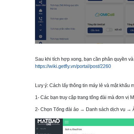
Sau khi tích hợp xong, bạn cần phân quyền v
https://wiki.getfly.vn/portal/post/2260
Lưy ý: Cách lấy thông tin máy lẻ và mật khẩu 
1- Các bạn truy cập trang tổng đài mà đơn vị
2- Chọn Tổng đài ảo → Danh sách dịch vụ → 