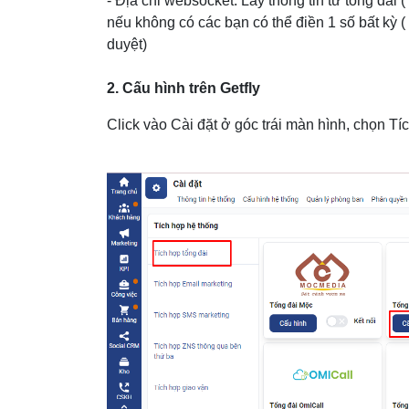
- Địa chỉ websocket: Lấy thông tin từ tổng đài (
nếu không có các bạn có thể điền 1 số bất kỳ ( 
duyệt)
2. Cấu hình trên Getfly
Click vào Cài đặt ở góc trái màn hình, chọn 