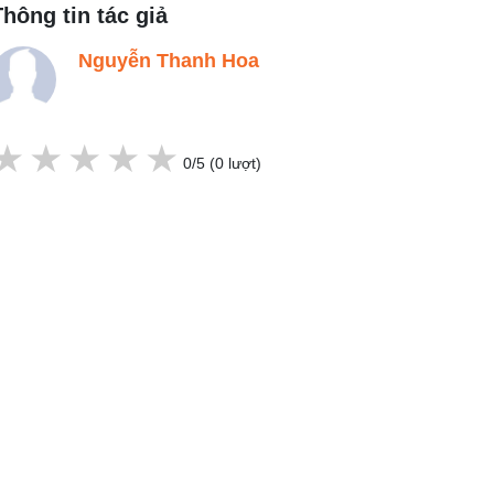
Thông tin tác giả
Nguyễn Thanh Hoa
5 star
4 stars
3 stars
2 stars
1 stars
0
/5 (
0
lượt)