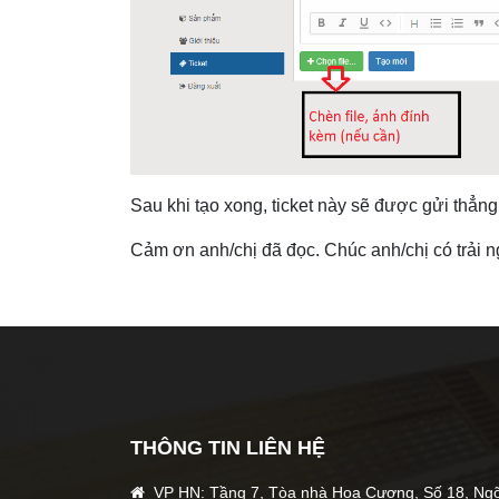
Sau khi tạo xong, ticket này sẽ được gửi thẳng 
Cảm ơn anh/chị đã đọc. Chúc anh/chị có trải ng
THÔNG TIN LIÊN HỆ
VP HN: Tầng 7, Tòa nhà Hoa Cương, Số 18, Ng