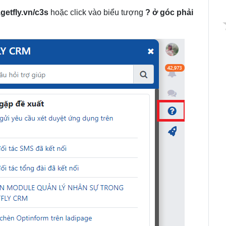
.getfly.vn/c3s
hoặc click vào biểu tượng
? ở góc phải