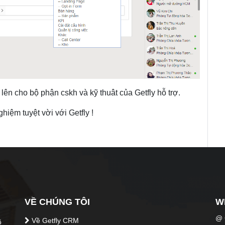
lên cho bộ phận cskh và kỹ thuât của Getfly hỗ trợ.
hiệm tuyệt vời với Getfly !
VỀ CHÚNG TÔI
W
@ C
Về Getfly CRM
õ