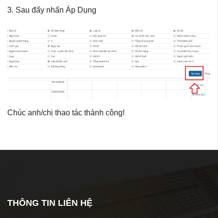
3. Sau đấy nhấn Áp Dụng
Chúc anh/chị thao tác thành công!
Bài viết liên quan
Không có bài viết liên quan
THÔNG TIN LIÊN HỆ
Tags