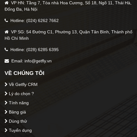
VP HN: Tầng 7, Tòa nhà Hoa Cương, Số 18, Ngõ 11, Thái Hà,
Cách tích chọn trường dữ liệu Khách hàng muốn
Đống Đa, Hà Nội
hiển thị
Hotline: (024) 6262 7662
dữ liệu
Khách hàng
hiển thị
VP SG: 54 Đường C1, Phường 13, Quận Tân Bình, Thành phố
không hiển thị optinform
Hồ Chí Minh
Thông tin tác giả
Hotline: (028) 6285 6395
Email: info@getfly.vn
Trần Thị Quý
VỀ CHÚNG TÔI
Về Getfly CRM
5 star
4 stars
3 stars
2 stars
1 stars
3
/5 (
180
lượt)
Lý do chọn ?
Tính năng
Bảng giá
Dùng thử
Tuyển dụng