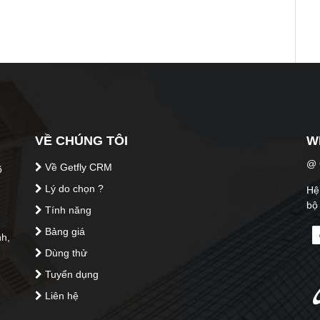
VỀ CHÚNG TÔI
W
@ C
Về Getfly CRM
õ
Lý do chọn ?
Hệ 
bộ
Tính năng
Bảng giá
h,
Dùng thử
Tuyển dụng
Liên hệ