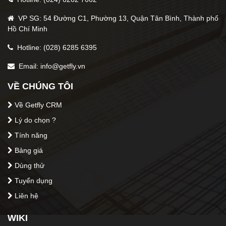
VP SG: 54 Đường C1, Phường 13, Quận Tân Bình, Thành phố
Thông tin tác giả
Hồ Chí Minh
Võ Thu Hà
Hotline: (028) 6285 6395
Email: info@getfly.vn
5 star
4 stars
3 stars
2 sta
1 s
VỀ CHÚNG TÔI
0
/5 (
0
lươ
Về Getfly CRM
Lý do chọn ?
Tính năng
Bảng giá
Dùng thử
Tuyển dụng
Liên hệ
WIKI