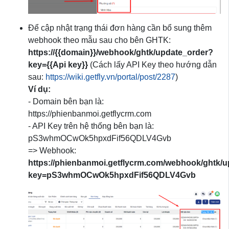
Để cập nhật trạng thái đơn hàng cần bổ sung thêm
webhook theo mẫu sau cho bên GHTK:
https://{{domain}}/webhook/ghtk/update_order?
key={{Api key}}
(Cách lấy API Key theo hướng dẫn
sau:
https://wiki.getfly.vn/portal/post/2287
)
Ví dụ:
- Domain bên bạn là:
https://phienbanmoi.getflycrm.com
- API Key trên hệ thống bên bạn là:
pS3whmOCwOk5hpxdFif56QDLV4Gvb
=> Webhook:
https://phienbanmoi.getflycrm.com/webhook/ghtk/
key=pS3whmOCwOk5hpxdFif56QDLV4Gvb