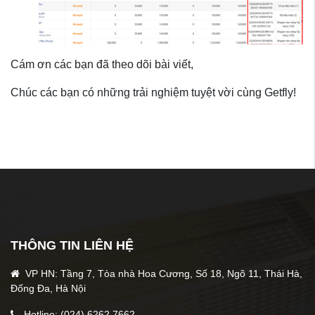
Cám ơn các bạn đã theo dõi bài viết,
Chúc các bạn có những trải nghiệm tuyệt vời cùng Getfly!
Bài viết liên quan
Hướng dẫn tích hợp các bên đơn 
chuyển trên Getfly 4.0
THÔNG TIN LIÊN HỆ
Tags
VP HN: Tầng 7, Tòa nhà Hoa Cương, Số 18, Ngõ 11, Thái Hà,
Đống Đa, Hà Nội
kho
giao hàng tiết kiêm
Hotline: (024) 6262 7662