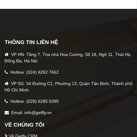
Bài viết liên quan
Thiết lập KPI cho nhân viên kinh doanh giao
diện 3.0
THÔNG TIN LIÊN HỆ
Tags
VP HN: Tầng 7, Tòa nhà Hoa Cương, Số 18, Ngõ 11, Thái Hà,
Đống Đa, Hà Nội
upload đơn hàng
3.0
Hotline: (024) 6262 7662
VP SG: 54 Đường C1, Phường 13, Quận Tân Bình, Thành phố
Thông tin tác giả
Hồ Chí Minh
Getfly
Hotline: (028) 6285 6395
Email: info@getfly.vn
5 star
4 stars
3 stars
2 stars
1 stars
VỀ CHÚNG TÔI
0
/5 (
0
lượt)
Về Getfly CRM