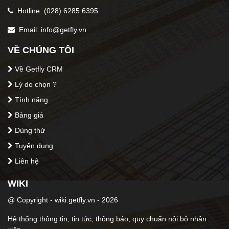
Hotline: (028) 6285 6395
Thông tin tác giả
Email: info@getfly.vn
Phạm Phương Thảo
VỀ CHÚNG TÔI
Về Getfly CRM
5 star
4 stars
3 stars
2 stars
1 stars
0
/5 (
0
lượt)
Lý do chọn ?
Tính năng
Bảng giá
Dùng thử
Tuyển dụng
Liên hệ
WIKI
@ Copyright - wiki.getfly.vn - 2026
Hệ thống thông tin, tin tức, thông báo, quy chuẩn nội bộ nhân