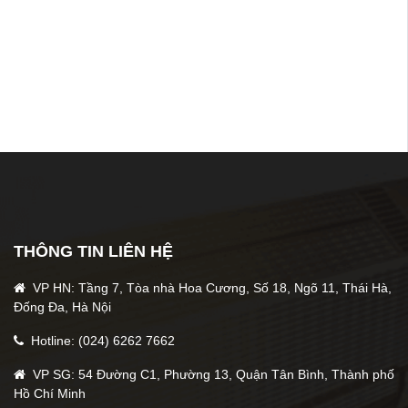
Bài viết liên quan
Tôi muốn thêm trường dữ liệu trong optin
form thì làm thế nào?
THÔNG TIN LIÊN HỆ
Hướng Dẫn Chèn Optinform Trên Ladipage ở
VP HN: Tầng 7, Tòa nhà Hoa Cương, Số 18, Ngõ 11, Thái Hà,
giao diện Getfly CRM 4.0
Đống Đa, Hà Nội
Hotline: (024) 6262 7662
Tags
VP SG: 54 Đường C1, Phường 13, Quận Tân Bình, Thành phố
Marketing Automation
optinform
Hồ Chí Minh