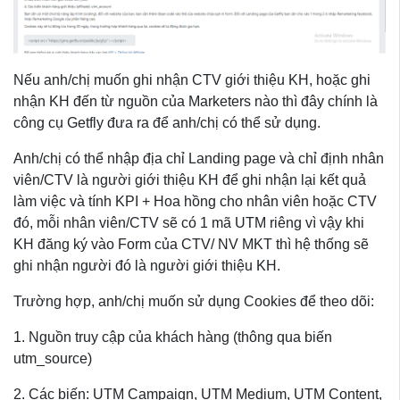
Nếu anh/chị muốn ghi nhận CTV giới thiệu KH, hoặc ghi
nhận KH đến từ nguồn của Marketers nào thì đây chính là
công cụ Getfly đưa ra để anh/chị có thể sử dụng.
Anh/chị có thể nhập địa chỉ Landing page và chỉ định nhân
viên/CTV là người giới thiệu KH để ghi nhận lại kết quả
làm việc và tính KPI + Hoa hồng cho nhân viên hoặc CTV
đó, mỗi nhân viên/CTV sẽ có 1 mã UTM riêng vì vậy khi
KH đăng ký vào Form của CTV/ NV MKT thì hệ thống sẽ
ghi nhận người đó là người giới thiệu KH.
Trường hợp, anh/chị muốn sử dụng Cookies để theo dõi:
1. Nguồn truy cập của khách hàng (thông qua biến
utm_source)
2. Các biến: UTM Campaign, UTM Medium, UTM Content,